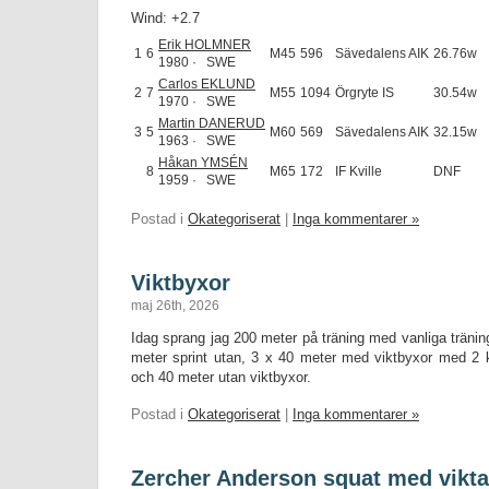
Wind: +2.7
Erik HOLMNER
1
6
M45
596
Sävedalens AIK
26.76w
1980 · SWE
Carlos EKLUND
2
7
M55
1094
Örgryte IS
30.54w
1970 · SWE
Martin DANERUD
3
5
M60
569
Sävedalens AIK
32.15w
1963 · SWE
Håkan YMSÉN
8
M65
172
IF Kville
DNF
1959 · SWE
Postad i
Okategoriserat
|
Inga kommentarer »
Viktbyxor
maj 26th, 2026
Idag sprang jag 200 meter på träning med vanliga tränin
meter sprint utan, 3 x 40 meter med viktbyxor med 2 
och 40 meter utan viktbyxor.
Postad i
Okategoriserat
|
Inga kommentarer »
Zercher Anderson squat med vikta