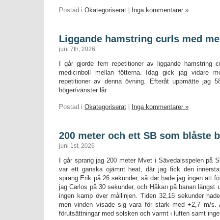
Postad i
Okategoriserat
|
Inga kommentarer »
Liggande hamstring curls med med
juni 7th, 2026
I går gjorde fem repetitioner av liggande hamstring
medicinboll mellan fötterna. Idag gick jag vidare
repetitioner av denna övning. Efteråt uppmätte jag 
höger/vänster lår
Postad i
Okategoriserat
|
Inga kommentarer »
200 meter och ett SB som blåste b
juni 1st, 2026
I går sprang jag 200 meter Mvet i Sävedalsspelen på S
var ett ganska ojämnt heat, där jag fick den innerst
sprang Erik på 26 sekunder, så där hade jag ingen att fö
jag Carlos på 30 sekunder, och Håkan på banan längst ut 
ingen kamp över mållinjen. Tiden 32,15 sekunder hade
men vinden visade sig vara för stark med +2,7 m/s. 
förutsättningar med solsken och varmt i luften samt inge