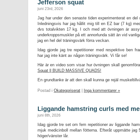
Jefferson squat
juni 23rd, 2026
Jag har under den senaste tiden experimenterat en del
Inledningsvis har jag hållit mig till en EZ bar (7 kg) me
dvs totalvikten 17 kg. I och med att övningen är assy
underkroppsmuskler på ett annorlunda sätt än vid vanlig
jag en hel del träningsvärk förra veckan.
Idag gjorde jag tre repetitioner med respektive ben fram
har jag inte känt av någon träningsvärk. Vi får se!
Här är en video som visar hur övningen skall genomför
Squat || BUILD MASSIVE QUADS!
En grundtanke är att den skall kunna ge rejäl muskeltillv
Postad i
Okategoriserat
|
Inga kommentarer »
Liggande hamstring curls med med
juni 8th, 2026
Idag gjorde tre set om fem repetitioner av liggande ham
mjuk medicinboll mellan fötterna. Efteråt uppmätte ja
höger/vänster lår.