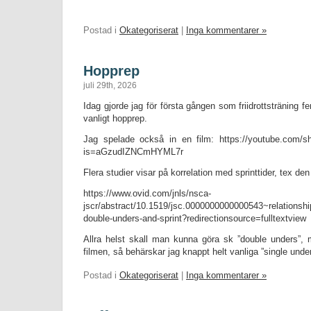
Postad i
Okategoriserat
|
Inga kommentarer »
Hopprep
juli 29th, 2026
Idag gjorde jag för första gången som friidrottsträning fe
vanligt hopprep.
Jag spelade också in en film: https://youtube.com/
is=aGzudIZNCmHYML7r
Flera studier visar på korrelation med sprinttider, tex den
https://www.ovid.com/jnls/nsca-
jscr/abstract/10.1519/jsc.0000000000000543~relationsh
double-unders-and-sprint?redirectionsource=fulltextview
Allra helst skall man kunna göra sk ”double unders”
filmen, så behärskar jag knappt helt vanliga ”single und
Postad i
Okategoriserat
|
Inga kommentarer »