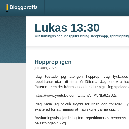
Lukas 13:30
Min träningsblogg för spjutkastning, längdhopp, sprintlöpning
Hopprep igen
juli 30th, 2026
Idag testade jag återigen hopprep. Jag lyckades 
repetitioner utan att titta på fötterna. Jag försökte h
fötterna, men det känns ändå lite klumpigt. Jag spelade å
https://www.youtube.com/watch?v=A9Nla8ZzU2s
Idag hade jag också skydd för knän och fotleder. Tyvä
exalterad för att minnas att jag skulle värma upp…
Avslutningsvis gjorde jag fem repetitioner av benpres
belastningen 45 kg.